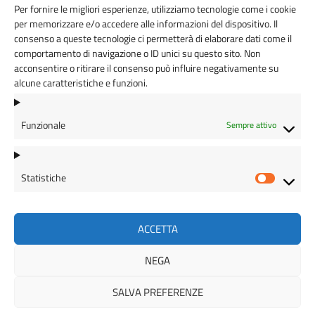
Per fornire le migliori esperienze, utilizziamo tecnologie come i cookie
C.F.
per memorizzare e/o accedere alle informazioni del dispositivo. Il
90029810026
consenso a queste tecnologie ci permetterà di elaborare dati come il
comportamento di navigazione o ID unici su questo sito. Non
acconsentire o ritirare il consenso può influire negativamente su
alcune caratteristiche e funzioni.
Cod. Univoco
UFAWXD
Funzionale
Sempre attivo
Statistiche
Statisti
AMMINISTRAZIONE TRASPARENTE
ACCETTA
PRIVACY POLICY
URP
NEGA
SALVA PREFERENZE
© 2026 ORDINE DEGLI INGEGNERI DELLA PROVINCIA DI BIELLA |
FONDAZIONE CNI