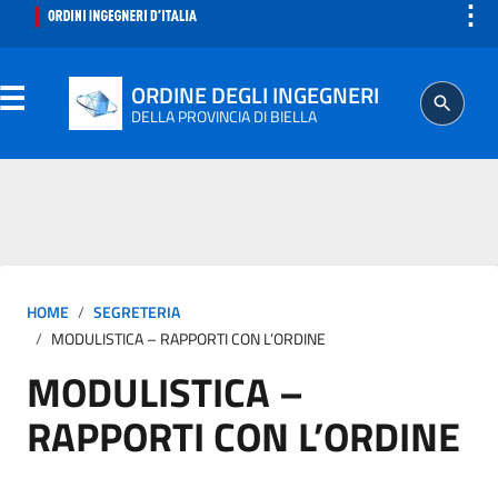
⋮
ORDINE DEGLI INGEGNERI
DELLA PROVINCIA DI BIELLA
ORDINE
SEGRETERIA
HOME
SEGRETERIA
ISCRITTO
MODULISTICA – RAPPORTI CON L’ORDINE
MODULISTICA –
PROFESSIONE
RAPPORTI CON L’ORDINE
AGGIORNAMENTO PROFESSIONALE