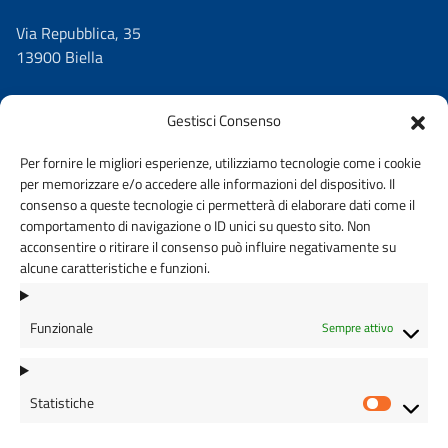
Via Repubblica, 35
13900 Biella
Gestisci Consenso
Per fornire le migliori esperienze, utilizziamo tecnologie come i cookie
C.F.
per memorizzare e/o accedere alle informazioni del dispositivo. Il
90029810026
consenso a queste tecnologie ci permetterà di elaborare dati come il
comportamento di navigazione o ID unici su questo sito. Non
acconsentire o ritirare il consenso può influire negativamente su
alcune caratteristiche e funzioni.
Cod. Univoco
UFAWXD
Funzionale
Sempre attivo
Statistiche
Statisti