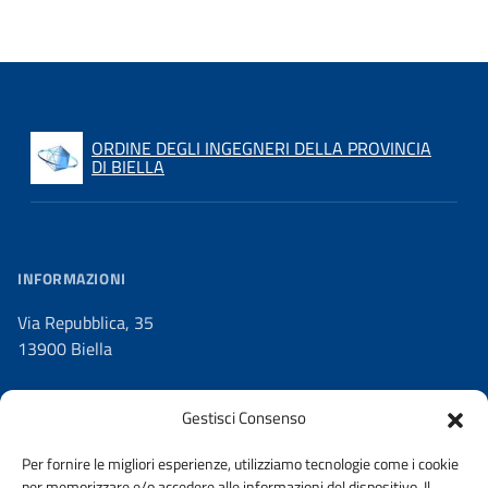
ORDINE DEGLI INGEGNERI DELLA PROVINCIA
DI BIELLA
INFORMAZIONI
Via Repubblica, 35
13900 Biella
Gestisci Consenso
Per fornire le migliori esperienze, utilizziamo tecnologie come i cookie
C.F.
per memorizzare e/o accedere alle informazioni del dispositivo. Il