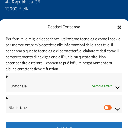
Via Repubblica, 35
13900 Biella
Gestisci Consenso
Per fornire le migliori esperienze, utilizziamo tecnologie come i cookie
C.F.
per memorizzare e/o accedere alle informazioni del dispositivo. Il
90029810026
consenso a queste tecnologie ci permetterà di elaborare dati come il
comportamento di navigazione o ID unici su questo sito. Non
acconsentire o ritirare il consenso può influire negativamente su
alcune caratteristiche e funzioni.
Cod. Univoco
UFAWXD
Funzionale
Sempre attivo
Statistiche
Statisti
AMMINISTRAZIONE TRASPARENTE
PRIVACY POLICY