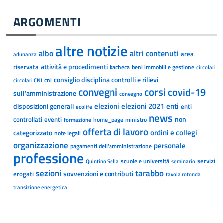
ARGOMENTI
altre notizie
albo
altri contenuti
area
adunanza
attività e procedimenti
riservata
bacheca
beni immobili e gestione
circolari
consiglio disciplina
controlli e rilievi
cni
circolari CNI
convegni
corsi
covid-19
sull'amministrazione
convegno
disposizioni generali
elezioni
elezioni 2021
enti
enti
ecolife
news
non
controllati
eventi
home_page
ministro
formazione
offerta di lavoro
ordini e collegi
categorizzato
note legali
organizzazione
personale
pagamenti dell'amministrazione
professione
servizi
scuole e università
Quintino Sella
seminario
sezioni
tarabbo
sovvenzioni e contributi
erogati
tavola rotonda
transizione energetica