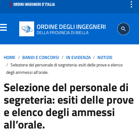
⋮
ORDINE DEGLI INGEGNERI
DELLA PROVINCIA DI BIELLA
ORDINE
HOME
BANDI E CONCORSI
IN EVIDENZA
NOTIZIE
Selezione del personale di segreteria: esiti delle prove e elenco
SEGRETERIA
degli ammessi all’orale.
Selezione del personale di
ISCRITTO
segreteria: esiti delle prove
PROFESSIONE
e elenco degli ammessi
all’orale.
AGGIORNAMENTO PROFESSIONALE