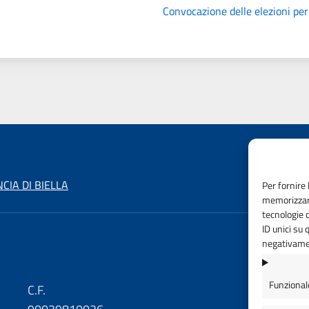
Convocazione delle elezioni per 
CIA DI BIELLA
Per fornire 
memorizzare
tecnologie 
ID unici su 
negativamen
Funzional
C.F.
C